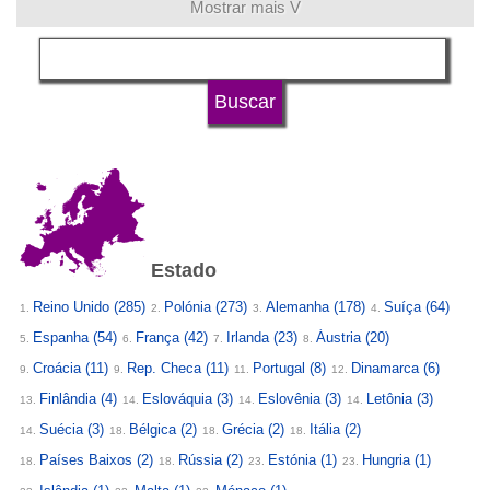
Mostrar mais V
língua
status de universidade
Estado
Reino Unido
(285)
Polónia
(273)
Alemanha
(178)
Suíça
(64)
1.
2.
3.
4.
Espanha
(54)
França
(42)
Irlanda
(23)
Áustria
(20)
5.
6.
7.
8.
Croácia
(11)
Rep. Checa
(11)
Portugal
(8)
Dinamarca
(6)
9.
9.
11.
12.
Finlândia
(4)
Eslováquia
(3)
Eslovênia
(3)
Letônia
(3)
13.
14.
14.
14.
Suécia
(3)
Bélgica
(2)
Grécia
(2)
Itália
(2)
14.
18.
18.
18.
Países Baixos
(2)
Rússia
(2)
Estónia
(1)
Hungria
(1)
18.
18.
23.
23.