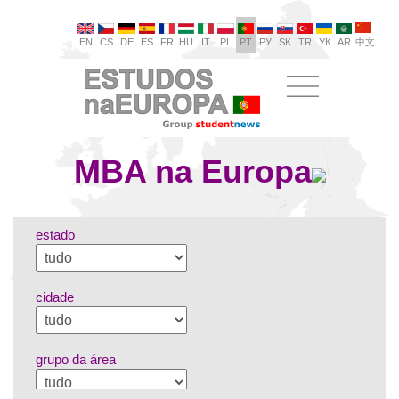
EN
CS
DE
ES
FR
HU
IT
PL
PT
РУ
SK
TR
УК
AR
中文
MBA na Europa
estado
cidade
grupo da área