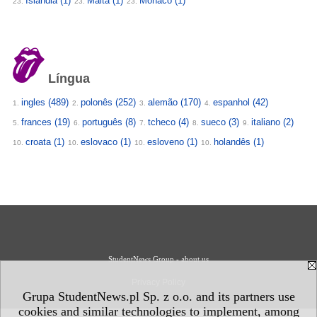
Islândia
(1)
Malta
(1)
Mónaco
(1)
23.
23.
23.
Língua
ingles
(489)
polonês
(252)
alemão
(170)
espanhol
(42)
1.
2.
3.
4.
frances
(19)
português
(8)
tcheco
(4)
sueco
(3)
italiano
(2)
5.
6.
7.
8.
9.
croata
(1)
eslovaco
(1)
esloveno
(1)
holandês
(1)
10.
10.
10.
10.
StudentNews Group - about us
Privacy Policy
Grupa StudentNews.pl Sp. z o.o. and its partners use
cookies and similar technologies to implement, among