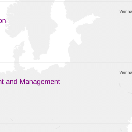
Vienna
on
Vienna
nt and Management