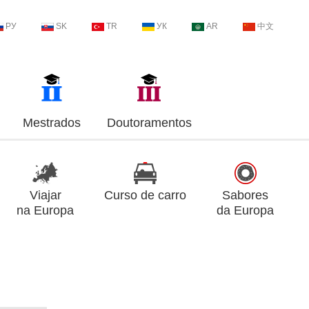
РУ
SK
TR
УК
AR
中文
Mestrados
Doutoramentos
Viajar
Curso de carro
Sabores
na Europa
da Europa