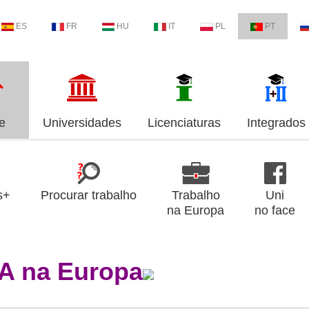
ES
FR
HU
IT
PL
PT
e
Universidades
Licenciaturas
Integrados
s+
Procurar trabalho
Trabalho
Uni
na Europa
no face
A na Europa