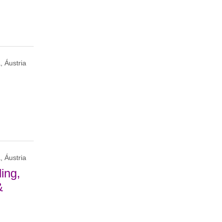
, Áustria
, Áustria
ling,
&