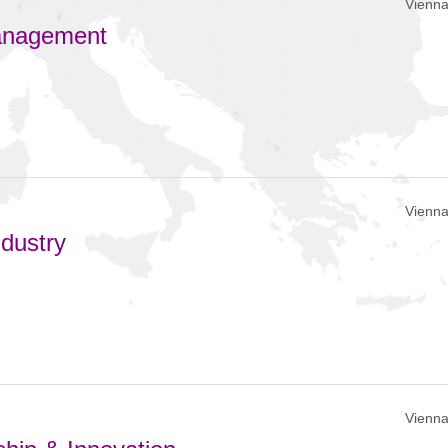
Vienna
Management
Vienna
dustry
Vienna