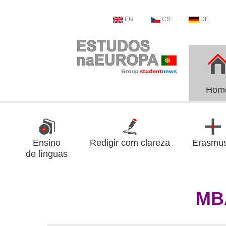
EN
CS
DE
Hom
Ensino
Redigir com clareza
Erasmu
de línguas
MB