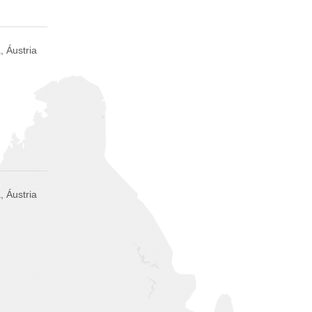
, Áustria
, Áustria