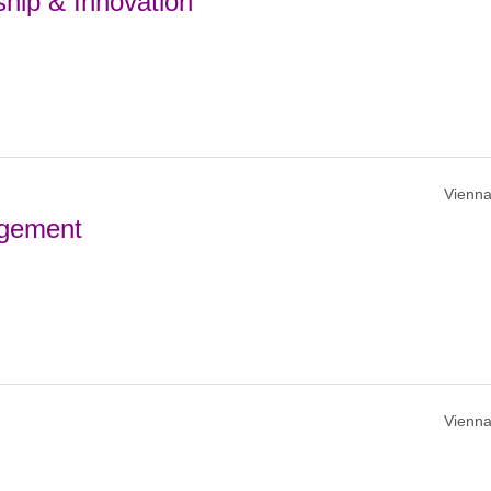
hip & Innovation
Vienna
agement
Vienna