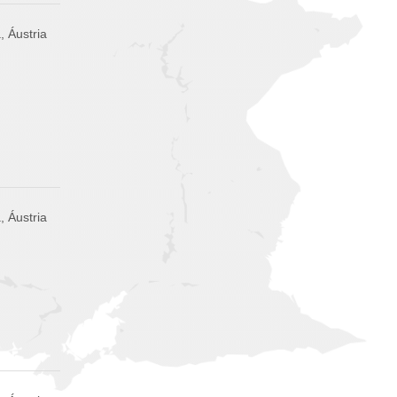
, Áustria
, Áustria