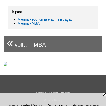
Ir para
Vienna - economia e administração
Vienna - MBA
«
voltar - MBA
StudentNews Group - about us
Privacy Policy
Grupa StudentNews.pl Sp. z o.o. and its partners use