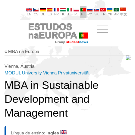
EN
CS
DE
ES
FR
HU
IT
PL
PT
РУ
SK
TR
УК
AR
中文
« MBA na Europa
Vienna, Áustria
MODUL University Vienna Privatuniversität
MBA in Sustainable
Development and
Management
Língua de ensino:
ingles