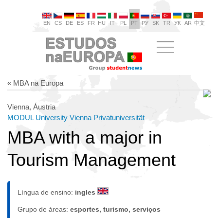
EN
CS
DE
ES
FR
HU
IT
PL
PT
РУ
SK
TR
УК
AR
中文
« MBA na Europa
Vienna, Áustria
MODUL University Vienna Privatuniversität
MBA with a major in
Tourism Management
Língua de ensino:
ingles
Grupo de áreas:
esportes, turismo, serviços