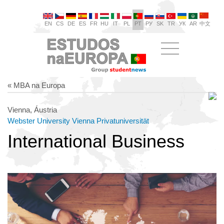
EN
CS
DE
ES
FR
HU
IT
PL
PT
РУ
SK
TR
УК
AR
中文
« MBA na Europa
Vienna, Áustria
Webster University Vienna Privatuniversität
International Business