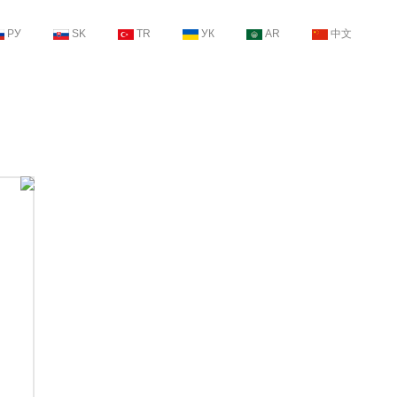
РУ
SK
TR
УК
AR
中文