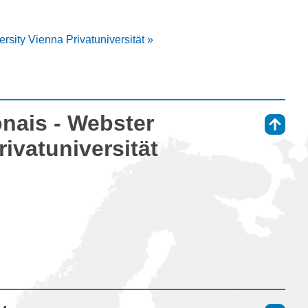
rsity Vienna Privatuniversität »
onais - Webster
⇑
rivatuniversität