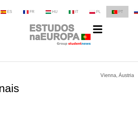
ES
FR
HU
IT
PL
PT
Vienna, Áustria
nais