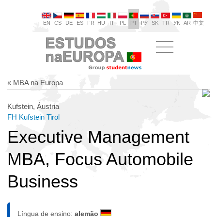
EN
CS
DE
ES
FR
HU
IT
PL
PT
РУ
SK
TR
УК
AR
中文
« MBA na Europa
Kufstein, Áustria
FH Kufstein Tirol
Executive Management
MBA, Focus Automobile
Business
Língua de ensino:
alemão