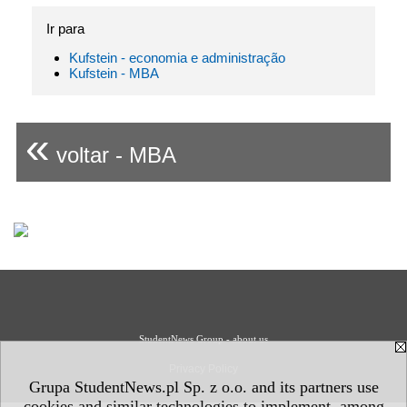
Ir para
Kufstein - economia e administração
Kufstein - MBA
«
voltar - MBA
StudentNews Group - about us
Privacy Policy
Grupa StudentNews.pl Sp. z o.o. and its partners use
cookies and similar technologies to implement, among