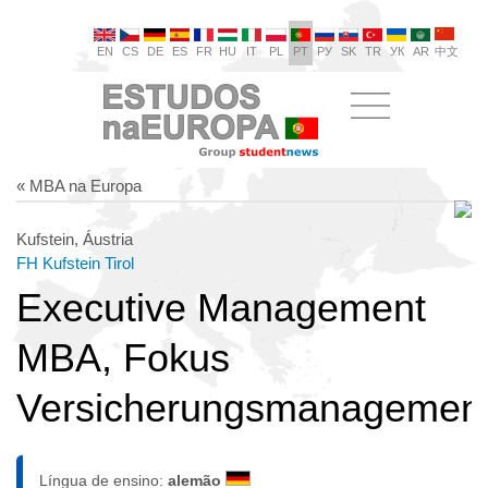
EN
CS
DE
ES
FR
HU
IT
PL
PT
РУ
SK
TR
УК
AR
中文
« MBA na Europa
Kufstein, Áustria
FH Kufstein Tirol
Executive Management
MBA, Fokus
Versicherungsmanagemen
Língua de ensino:
alemão