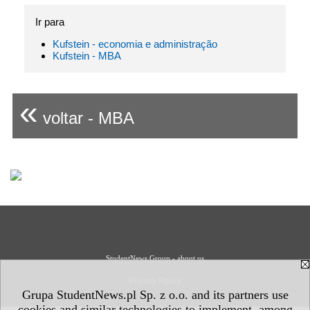
Ir para
Kufstein - economia e administração
Kufstein - MBA
«
voltar - MBA
StudentNews Group - about us
Privacy Policy
Grupa StudentNews.pl Sp. z o.o. and its partners use
cookies and similar technologies to implement, among