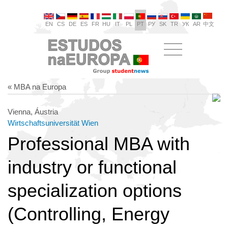
EN
CS
DE
ES
FR
HU
IT
PL
PT
РУ
SK
TR
УК
AR
中文
« MBA na Europa
Vienna, Áustria
Wirtschaftsuniversität Wien
Professional MBA with
industry or functional
specialization options
(Controlling, Energy